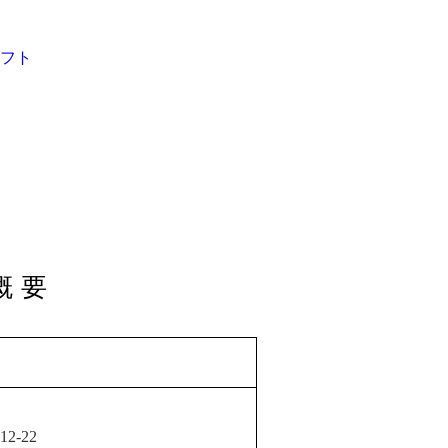
フト
概要
水
-22