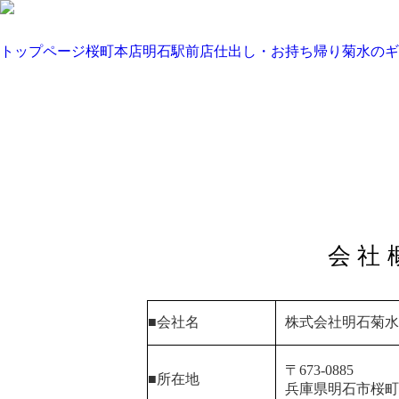
トップページ
桜町本店
明石駅前店
仕出し・お持ち帰り
菊水のギ
会社
■会社名
株式会社明石菊
〒673-0885
■所在地
兵庫県明石市桜町12